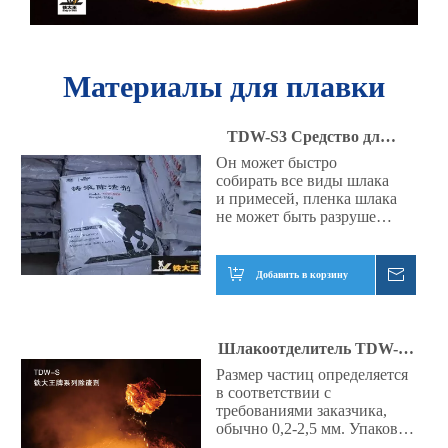
Материалы для плавки
TDW-S3 Средство для
удаления шлака из литой
Он может быстро
собирать все виды шлака
стали
и примесей, пленка шлака
не может быть разрушена,
ее можно собрать целиком
за один раз, а шлак можно
полностью удалить.
Добавить в корзину
Запрос
Шлакоотделитель TDW-S4
для чугуна
Размер частиц определяется
в соответствии с
требованиями заказчика,
обычно 0,2-2,5 мм. Упаковка:
тканый мешок 20 кг/25 кг/