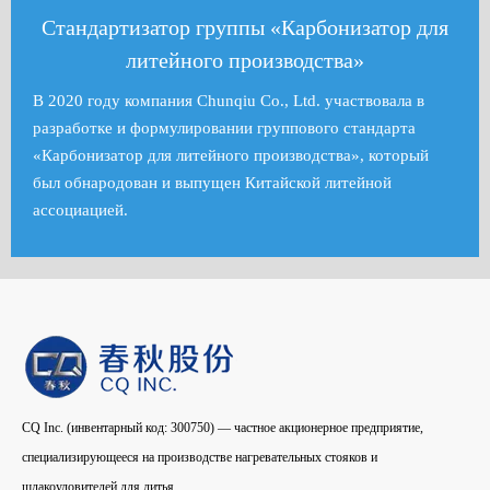
Стандартизатор группы «Карбонизатор для
литейного производства»
В 2020 году компания Chunqiu Co., Ltd. участвовала в
разработке и формулировании группового стандарта
«Карбонизатор для литейного производства», который
был обнародован и выпущен Китайской литейной
ассоциацией.
CQ Inc. (инвентарный код: 300750) — частное акционерное предприятие,
специализирующееся на производстве нагревательных стояков и
шлакоуловителей для литья.